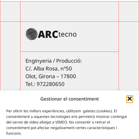
ARC
tecno
Enginyeria / Producció:
C/. Alba Rosa, nº50
Olot, Girona – 17800
Tel.: 972280650
Gestionar el consentiment
Productes
Servei postvenda
Per oferir les millors experiències, utilitzem galetes (cookies). El
Contacte
consentiment a aquestes tecnologies ens permetrà mostrar contingut
del servei de vídeo allotjat a VIMEO. No consentir o retirar el
consentiment pot afectar negativament certes característiques i
funcions.
Intranet