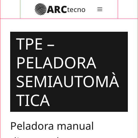
Vés
ARC
tecno
MENÚ
al
contingut
TPE –
PELADORA
SEMIAUTOMÀ
TICA
Peladora manual