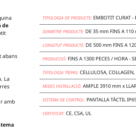
quina
EMBOTIT CURAT - 
TIPOLOGIA DE PRODUCTE:
a de
DE 35 mm FINS A 11
DIAMETRE PRODUCTE:
tit
DE 500 mm FINS A 12
LONGITUT PRODUCTE:
at abans
FINS A 1300 PECES / HORA -
PRODUCCIÓ:
CEL·LULOSA, COL·LAGEN,
TIPOLOGIA TRIPAS:
m. La
AMPLE 3910 mm x LLA
rres
MIDES INSTAL·LACIÓ:
PANTALLA TÀCTIL IP6
SISTEMA DE CONTROL:
ar amb
CE, CSA, UL
CERTIFICAT:
stema