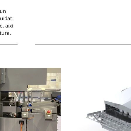
’un
buidat
, així
tura.