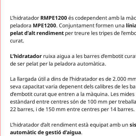
L’hidratador
RMPE1200
és codependent amb la mà
peladora
MPE1200
. Conjuntament formen una
líni
pelat d’alt rendiment
per treure les tripes de l’embo
curat.
L’hidratador
ruixa aigua a les barres d’embotit cur
de ser pelat per la peladora automàtica.
La llargada útil a dins de l’hidratador es de 2.000 m
seva capacitat varia depenent dels calibres de les ba
d’embotit curat que entren a la màquina. Les mides
estàndard entre centres són de 100 mm per treball
22 barres, i de 150 mm entre centres per 14 barres.
L’hidratador d’alt rendiment està equipat amb un
si
automàtic de gestió d’aigua
.