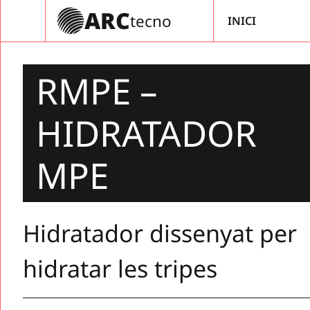
Vés
ARC
tecno
INICI
al
contingut
RMPE –
HIDRATADOR
MPE
Hidratador dissenyat per
hidratar les tripes